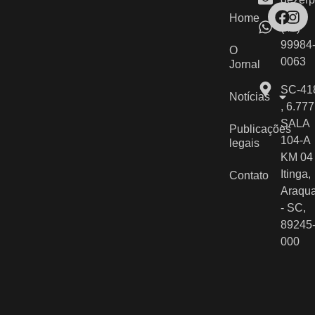
Home
(47)
99984
O
0063
Jornal
SC-41
Notícias
, 6.777
SALA
Publicações
104-A
legais
KM 04 
Itinga,
Contato
Araqua
- SC,
89245
000