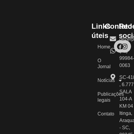
Links
Contato
Red
úteis
soci
gezerp
Home
(47)
99984
O
0063
Jornal
SC-41
Notícias
, 6.777
SALA
Publicações
104-A
legais
KM 04 
Itinga,
Contato
Araqua
- SC,